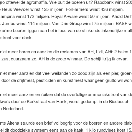
ro oftewel de agromaffia. Wie buit de boeren uit? Rabobank winst 20
e Heus Veevoer winst 125 miljoen. ForFarmers winst 436 miljoen.
ampina winst 172 miljoen. Royal A-ware winst 50 miljoen. Ahold Delh
d. Jumbo winst 114 miljoen. Van Drie Group winst 75 miljoen. BASF w
e arme boeren liggen aan het infuus van de stinkendstinkendrijke mult
 stront voor dank.
 niet meer horen en aanzien die reclames van AH, Lidl, Aldi: 2 halen 1
us, duurzaam zo. AH is de grote winnaar. De schijt krijg ik ervan.
 niet meer aanzien dat veel weilanden zo dood zijn als een pier, groen
door de drijfmest, pesticiden en kunstmest waar geen grutto wil won
 niet meer aanzien en ruiken dat de overtollige ammoniakstront van d
dwars door de Kerkstraat van Hank, wordt gedumpt in de Biesbosch,
n Nederland.
e Altena stuurde een brief vol begrip voor de boeren en andere blab
tel dit doodzieke systeem eens aan de kaak! 1 kilo rundvlees kost 15.