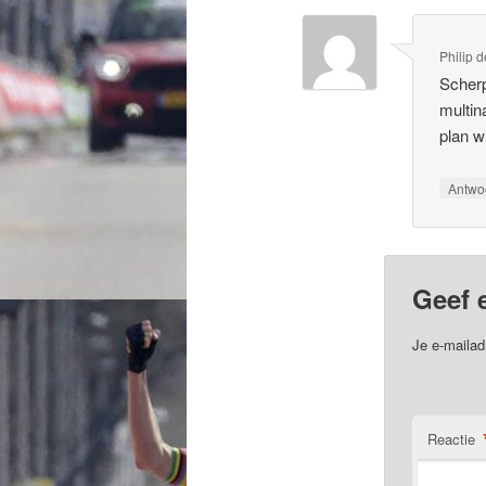
Philip 
Scherp
multin
plan w
Antwo
Geef 
Je e-mailad
Reactie