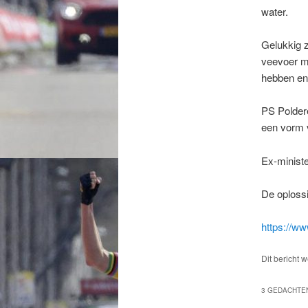
water.
Gelukkig z
veevoer ma
hebben en 
PS Polder
een vorm v
Ex-minist
De oploss
https://ww
Dit bericht 
3 GEDACHTEN