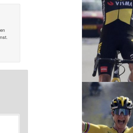
een
mst.