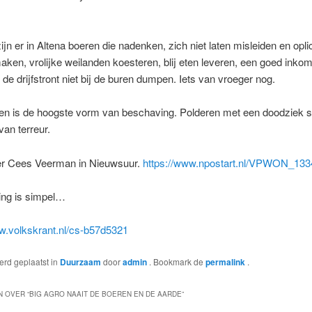
ijn er in Altena boeren die nadenken, zich niet laten misleiden en oplic
ken, vrolijke weilanden koesteren, blij eten leveren, een goed inko
de drijfstront niet bij de buren dumpen. Iets van vroeger nog.
en is de hoogste vorm van beschaving. Polderen met een doodziek 
an terreur.
er Cees Veerman in Nieuwsuur.
https://www.npostart.nl/VPWON_13
ing is simpel…
w.volkskrant.nl/cs-b57d5321
werd geplaatst in
Duurzaam
door
admin
. Bookmark de
permalink
.
 OVER “
BIG AGRO NAAIT DE BOEREN EN DE AARDE
”