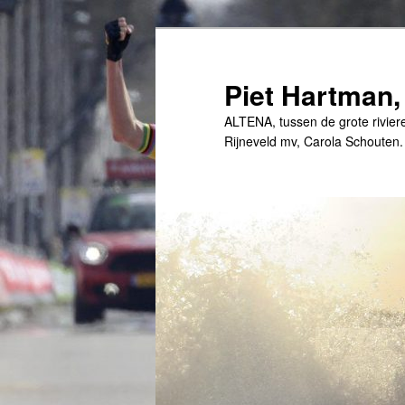
Spring
naar
de
Piet Hartman,
primaire
ALTENA, tussen de grote rivier
inhoud
Rijneveld mv, Carola Schouten