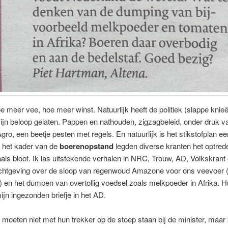
e meer vee, hoe meer winst. Natuurlijk heeft de politiek (slappe knie
ijn beloop gelaten. Pappen en nathouden, zigzagbeleid, onder druk v
gro, een beetje pesten met regels. En natuurlijk is het stikstofplan ee
n het kader van de
boerenopstand
legden diverse kranten het optred
nals bloot. Ik las uitstekende verhalen in NRC, Trouw, AD, Volkskrant
ichtgeving over de sloop van regenwoud Amazone voor ons veevoer 
 en het dumpen van overtollig voedsel zoals melkpoeder in Afrika. 
jn ingezonden briefje in het AD.
moeten niet met hun trekker op de stoep staan bij de minister, maar bi