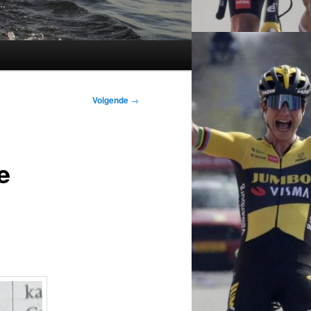
Volgende
→
e