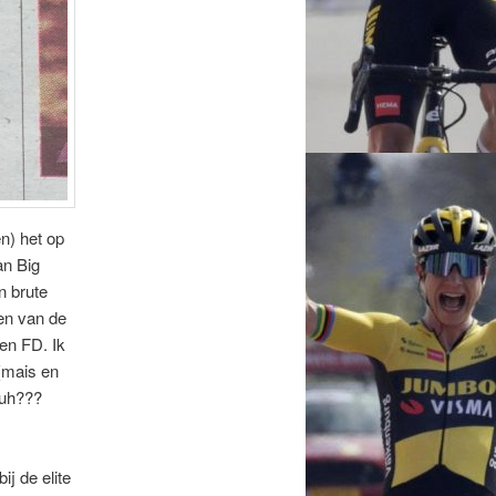
ën) het op
an Big
n brute
en van de
 en FD. Ik
(mais en
Huh???
j de elite