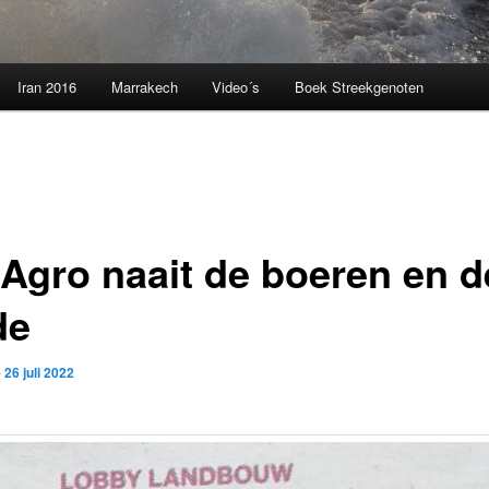
Iran 2016
Marrakech
Video´s
Boek Streekgenoten
 Agro naait de boeren en d
de
p
26 juli 2022