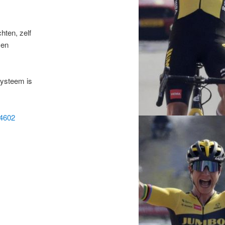
hten, zelf
men
systeem is
34602