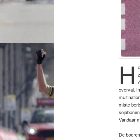
H
o
z
A
overval. I
multinatio
miste ber
sojabonen)
Vandaar mi
De boeren 