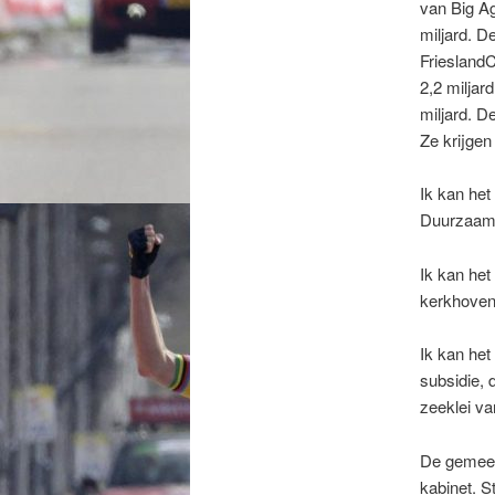
van Big Ag
miljard. D
FrieslandC
2,2 miljar
miljard. D
Ze krijgen
Ik kan het
Duurzaam z
Ik kan het
kerkhoven 
Ik kan het
subsidie, 
zeeklei va
De gemeent
kabinet. S