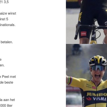
21 3,5
aize winst
inst 5
inationals.
 betalen.
e
en.
e Peel met
 de beste
la aan het
000 liter