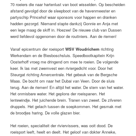
70 roeiers die naar hartenlust van boot wisselden. Op bescheiden
afstand gevolgd door de sleepboot van de havenmeester en
partyschip Princehof waar sponsors voor happen en dranken
hadden gezorgd. Niemand stapte dankzij Gonnie en Anja met
een lege maag de skiff in. Hoezee! De nieuwe club van Dussen
werd liefdevol opgenomen door de routiniers. Aan de riemen!
Vanaf epicentrum der roeisport
WSV Woudrichem
richting
Werkendam en de Biesboschsluis. Speedbootkapitein Krijn
Oosterhoff vroeg me dringend om mee te roeien. De volgende
keer. Ik las met zwemvest een riviergedicht voor. Door het
Steurgat richting Amercentrale. Het gebeuk van de Bergsche
Maas. De bocht om naar het Dubai van Veen. Door de sluis
terug. Aan de riemen! En altijd het water. De stem van het water.
Het onmisbare water. Het geplons der roeispanen. Het
lentewindje. Het juichende brein. Tranen van zweet. De zilveren
druppels. Het gelach tussen de soepkommen. Het gesmak met
de broodjes haring. De volle glazen bier.
Het roeien, specialiteit der riviervissers, was ooit dood. De
roeisport leeft, heelt en deelt. Het geloof van dokter Anneke,