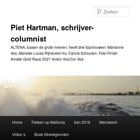
Spring
naar
Zoek
de
primaire
Piet Hartman, schrijver-
inhoud
columnist
ALTENA, tussen de grote rivieren, heeft drie topvrouwen: Marianne
Vos, Marieke Lucas Rijneveld mv, Carola Schouten. Foto Finish
Amstel Gold Race 2021 Anton Vos/Cor Vos
Hoofdmenu
Home
Fietsen op Mallorca
Iran 2016
Marrakech
Video´s
Boek Streekgenoten