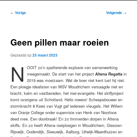
Bericht
←
Vorige
Volgende
→
navigatie
Geen pillen maar roeien
Geplaatst op
25 maart 2023
N
OOIT zo’n spetterende explosie van samenwerking
meegemaakt. De start van het project
Altena Regatta
in
2019 was moeizaam. Wat de boer niet kent lust hij niet.
Een ploegje idealisten van WSV Woudrichem versaagde niet en
bracht, kalm en vastberaden, het roei-evangelie. Het skiffproject
komt overigens uit Schotland. Hello rowers! Scheepsbouwer en
stormkracht 8 Kees van Vugt gaf iedereen vleugels. Het Willem
van Oranje College onder supervisie van Henk van Noorloos
deed mee. Een doorbraak! En zo timmerden dorpen in Altena
skiffs. En zo heeft Altena roeiploegen in Woudrichem, Giessen-
Rijswijk, Oudendijk, Sleeuwijk, Aalburg, Uitwijk-Waardhuizen en