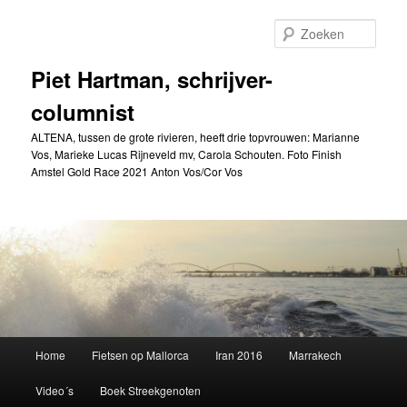
Spring
naar
Zoek
de
primaire
Piet Hartman, schrijver-
inhoud
columnist
ALTENA, tussen de grote rivieren, heeft drie topvrouwen: Marianne
Vos, Marieke Lucas Rijneveld mv, Carola Schouten. Foto Finish
Amstel Gold Race 2021 Anton Vos/Cor Vos
Hoofdmenu
Home
Fietsen op Mallorca
Iran 2016
Marrakech
Video´s
Boek Streekgenoten