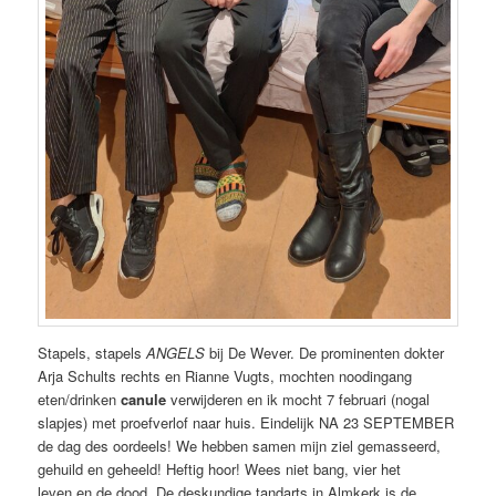
Stapels, stapels
ANGELS
bij De Wever. De prominenten dokter
Arja Schults rechts en Rianne Vugts, mochten noodingang
eten/drinken
canule
verwijderen en ik mocht 7 februari (nogal
slapjes) met proefverlof naar huis. Eindelijk NA 23 SEPTEMBER
de dag des oordeels! We hebben samen mijn ziel gemasseerd,
gehuild en geheeld! Heftig hoor! Wees niet bang, vier het
leven.en de dood. De deskundige tandarts in Almkerk is de