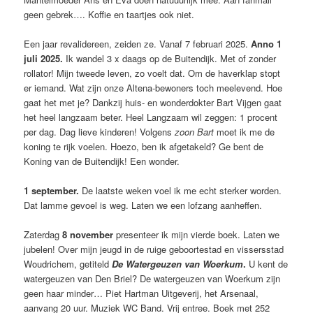
geen gebrek…. Koffie en taartjes ook niet.
Een jaar revalidereen, zeiden ze. Vanaf 7 februari 2025.
Anno 1
juli 2025.
Ik wandel 3 x daags op de Buitendijk. Met of zonder
rollator! Mijn tweede leven, zo voelt dat. Om de haverklap stopt
er iemand. Wat zijn onze Altena-bewoners toch meelevend. Hoe
gaat het met je? Dankzij huis- en wonderdokter Bart Vijgen gaat
het heel langzaam beter. Heel Langzaam wil zeggen: 1 procent
per dag. Dag lieve kinderen! Volgens
zoon Bart
moet ik me de
koning te rijk voelen. Hoezo, ben ik afgetakeld? Ge bent de
Koning van de Buitendijk! Een wonder.
1 september.
De laatste weken voel ik me echt sterker worden.
Dat lamme gevoel is weg. Laten we een lofzang aanheffen.
Zaterdag
8 november
presenteer ik mijn vierde boek. Laten we
jubelen! Over mijn jeugd in de ruige geboortestad en vissersstad
Woudrichem, getiteld
De Watergeuzen van Woerkum
.
U kent de
watergeuzen van Den Briel? De watergeuzen van Woerkum zijn
geen haar minder… Piet Hartman Uitgeverij, het Arsenaal,
aanvang 20 uur. Muziek WC Band. Vrij entree. Boek met 252