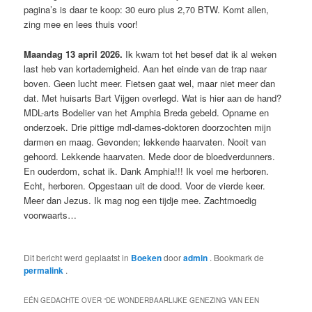
pagina’s is daar te koop: 30 euro plus 2,70 BTW. Komt allen,
zing mee en lees thuis voor!
Maandag 13 april 2026.
Ik kwam tot het besef dat ik al weken
last heb van kortademigheid. Aan het einde van de trap naar
boven. Geen lucht meer. Fietsen gaat wel, maar niet meer dan
dat. Met huisarts Bart Vijgen overlegd. Wat is hier aan de hand?
MDL-arts Bodelier van het Amphia Breda gebeld. Opname en
onderzoek. Drie pittige mdl-dames-doktoren doorzochten mijn
darmen en maag. Gevonden; lekkende haarvaten. Nooit van
gehoord. Lekkende haarvaten. Mede door de bloedverdunners.
En ouderdom, schat ik. Dank Amphia!!! Ik voel me herboren.
Echt, herboren. Opgestaan uit de dood. Voor de vierde keer.
Meer dan Jezus. Ik mag nog een tijdje mee. Zachtmoedig
voorwaarts…
Dit bericht werd geplaatst in
Boeken
door
admin
. Bookmark de
permalink
.
EÉN GEDACHTE OVER “
DE WONDERBAARLIJKE GENEZING VAN EEN