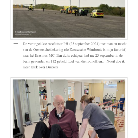
De verongelukte racefietser PH (23 september 2024) met man en macht
van de Oosterscheldekering (de Zeeuwsche Windroute is mijn favoriet)
naar het Erasmus MC. Een duits echtpaar had me 23 september in de
berm gevonden en 112 gebeld. Lief van die rotmofffen… Nooit doe ik
meer lelijk over Duitsers.