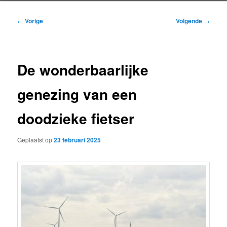
Bericht
←
Vorige
Volgende
→
navigatie
De wonderbaarlijke
genezing van een
doodzieke fietser
Geplaatst op
23 februari 2025