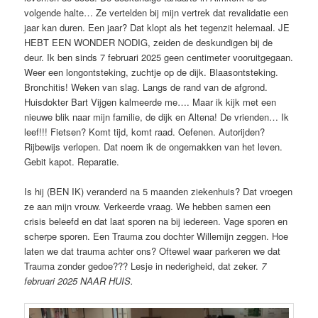
volgende halte… Ze vertelden bij mijn vertrek dat revalidatie een
jaar kan duren. Een jaar? Dat klopt als het tegenzit helemaal. JE
HEBT EEN WONDER NODIG, zeiden de deskundigen bij de
deur. Ik ben sinds 7 februari 2025 geen centimeter vooruitgegaan.
Weer een longontsteking, zuchtje op de dijk. Blaasontsteking.
Bronchitis! Weken van slag. Langs de rand van de afgrond.
Huisdokter Bart Vijgen kalmeerde me…. Maar ik kijk met een
nieuwe blik naar mijn familie, de dijk en Altena! De vrienden… Ik
leef!!! Fietsen? Komt tijd, komt raad. Oefenen. Autorijden?
Rijbewijs verlopen. Dat noem ik de ongemakken van het leven.
Gebit kapot. Reparatie.
Is hij (BEN IK) veranderd na 5 maanden ziekenhuis? Dat vroegen
ze aan mijn vrouw. Verkeerde vraag. We hebben samen een
crisis beleefd en dat laat sporen na bij iedereen. Vage sporen en
scherpe sporen. Een Trauma zou dochter Willemijn zeggen. Hoe
laten we dat trauma achter ons? Oftewel waar parkeren we dat
Trauma zonder gedoe??? Lesje in nederigheid, dat zeker.
7
februari 2025 NAAR HUIS.