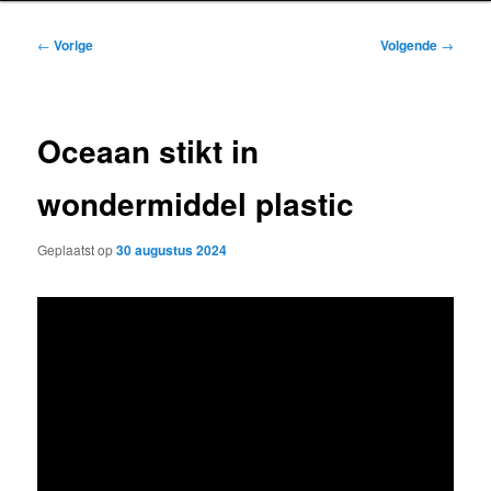
Bericht
←
Vorige
Volgende
→
navigatie
Oceaan stikt in
wondermiddel plastic
Geplaatst op
30 augustus 2024