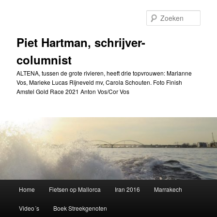
Spring
naar
Zoek
de
primaire
Piet Hartman, schrijver-
inhoud
columnist
ALTENA, tussen de grote rivieren, heeft drie topvrouwen: Marianne
Vos, Marieke Lucas Rijneveld mv, Carola Schouten. Foto Finish
Amstel Gold Race 2021 Anton Vos/Cor Vos
Hoofdmenu
Home
Fietsen op Mallorca
Iran 2016
Marrakech
Video´s
Boek Streekgenoten