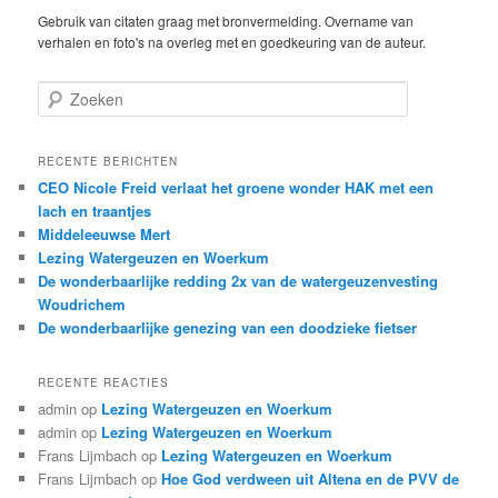
Gebruik van citaten graag met bronvermelding. Overname van
verhalen en foto's na overleg met en goedkeuring van de auteur.
Z
o
e
k
RECENTE BERICHTEN
e
CEO Nicole Freid verlaat het groene wonder HAK met een
n
lach en traantjes
Middeleeuwse Mert
Lezing Watergeuzen en Woerkum
De wonderbaarlijke redding 2x van de watergeuzenvesting
Woudrichem
De wonderbaarlijke genezing van een doodzieke fietser
RECENTE REACTIES
admin
op
Lezing Watergeuzen en Woerkum
admin
op
Lezing Watergeuzen en Woerkum
Frans Lijmbach
op
Lezing Watergeuzen en Woerkum
Frans Lijmbach
op
Hoe God verdween uit Altena en de PVV de