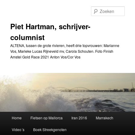
Spring
Spring
naar
naar
Zoek
de
de
primaire
secundaire
Piet Hartman, schrijver-
inhoud
inhoud
columnist
ALTENA, tussen de grote rivieren, heeft drie topvrouwen: Marianne
Vos, Marieke Lucas Rijneveld mv, Carola Schouten. Foto Finish
Amstel Gold Race 2021 Anton Vos/Cor Vos
Hoofdmenu
Home
Fietsen op Mallorca
Iran 2016
Marrakech
Video´s
Boek Streekgenoten