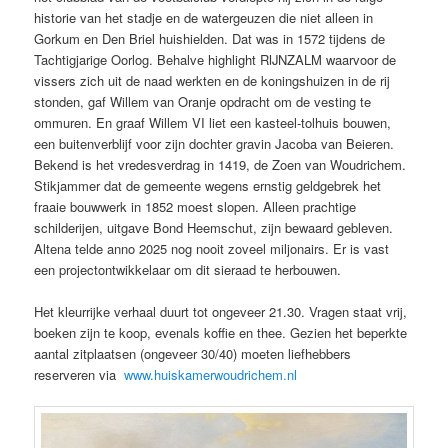
historie van het stadje en de watergeuzen die niet alleen in
Gorkum en Den Briel huishielden. Dat was in 1572 tijdens de
Tachtigjarige Oorlog. Behalve highlight RIJNZALM waarvoor de
vissers zich uit de naad werkten en de koningshuizen in de rij
stonden, gaf Willem van Oranje opdracht om de vesting te
ommuren. En graaf Willem VI liet een kasteel-tolhuis bouwen,
een buitenverblijf voor zijn dochter gravin Jacoba van Beieren.
Bekend is het vredesverdrag in 1419, de Zoen van Woudrichem.
Stikjammer dat de gemeente wegens ernstig geldgebrek het
fraaie bouwwerk in 1852 moest slopen. Alleen prachtige
schilderijen, uitgave Bond Heemschut, zijn bewaard gebleven.
Altena telde anno 2025 nog nooit zoveel miljonairs. Er is vast
een projectontwikkelaar om dit sieraad te herbouwen.
Het kleurrijke verhaal duurt tot ongeveer 21.30. Vragen staat vrij,
boeken zijn te koop, evenals koffie en thee. Gezien het beperkte
aantal zitplaatsen (ongeveer 30/40) moeten liefhebbers
reserveren via
www.huiskamerwoudrichem.nl