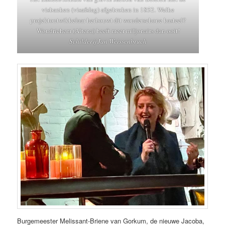
visbanken (visafslag) afgebroken in 1852. Welke
projektontwikkelaar herbouwt dit wonderschone kasteel?
Woudrichem (Altena) heeft meer miljonairs dan ooit!
Schilderij Jan Weissenbruch
Burgemeester Melissant-Briene van Gorkum, de nieuwe Jacoba,