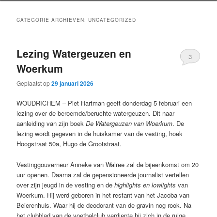
CATEGORIE ARCHIEVEN:
UNCATEGORIZED
Lezing Watergeuzen en
3
Woerkum
Geplaatst op
29 januari 2026
WOUDRICHEM – Piet Hartman geeft donderdag 5 februari een
lezing over de beroemde/beruchte watergeuzen. Dit naar
aanleiding van zijn boek
De Watergeuzen van Woerkum
. De
lezing wordt gegeven in de huiskamer van de vesting, hoek
Hoogstraat 50a, Hugo de Grootstraat.
Vestinggouverneur Anneke van Walree zal de bijeenkomst om 20
uur openen. Daarna zal de gepensioneerde journalist vertellen
over zijn jeugd in de vesting en de
highlights en lowlights
van
Woerkum. Hij werd geboren in het restant van het Jacoba van
Beierenhuis. Waar hij de deodorant van de gravin nog rook. Na
het clubblad van de voetbalclub verdiepte hij zich in de ruige