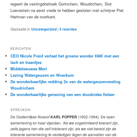
regeert de vestingdriehoek Gorinchem, Woudrichem, Slot
Loevestein na eerst vrede te hebben gesloten met schrijver Piet
Hartman van de overkant.
Geplaatst in
Uncategorized
|
3
reacties
BERICHTEN
CEO Nicole Freid verlaat het groene wonder HAK met een
lach en traantjes
Middeleeuwse Mert
Lezing Watergeuzen en Woerkum
De wonderbaarlijke redding 2x van de watergeuzenvesting
Woudrichem
De wonderbaarlijke genezing van een doodzieke fietser
SPREUKEN!
De Oostenrijkse filosoof
KARL POPPER
(1902-1994). De open
samenleving en haar vijanden.
‘Als we ongelimiteerd tolerant zijn,
zelfs jegens hen die zelf intolerant zijn, als we niet bereid zijn de
tolerante samenleving te verdedigen tegen de aanvallen van de